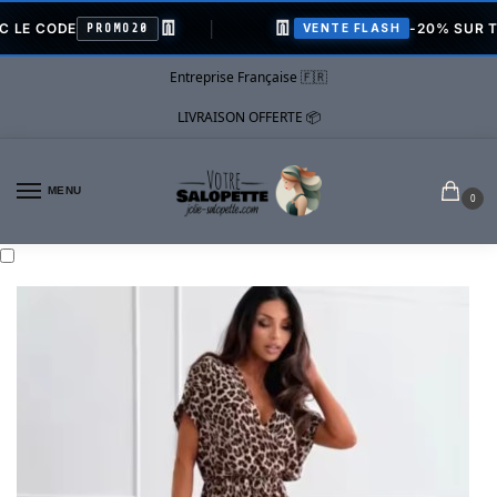
👖
👖
ODE
-20% SUR TOUTE 
PROMO20
VENTE FLASH
Entreprise Française 🇫🇷
LIVRAISON OFFERTE 📦
MENU
0