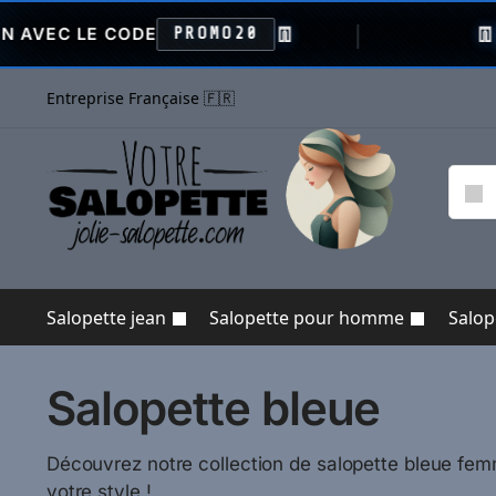
👖
👖
CODE
PROMO20
VENTE FLA
Entreprise Française 🇫🇷
Salopette jean
Salopette pour homme
Salo
Salopette bleue
Découvrez notre collection de salopette bleue fem
votre style !