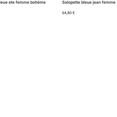
bleue ete femme bohème
Salopette bleue jean femme
64,80
€