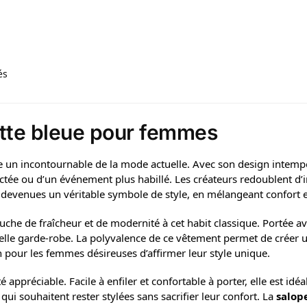
és
ette bleue pour femmes
n incontournable de la mode actuelle. Avec son design intemporel
tractée ou d’un événement plus habillé. Les créateurs redoublent 
t devenues un véritable symbole de style, en mélangeant confort e
he de fraîcheur et de modernité à cet habit classique. Portée ave
lle garde-robe. La polyvalence de ce vêtement permet de créer un
on pour les femmes désireuses d’affirmer leur style unique.
té appréciable. Facile à enfiler et confortable à porter, elle est i
 qui souhaitent rester stylées sans sacrifier leur confort. La
salop