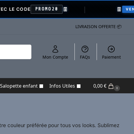
👖
👖
PROMO20
VENTE FLASH
LIVRAISON OFFERTE 📦
Recherche
Mon Compte
FAQs
Paiement
Salopette enfant
Infos Utiles
0,00
€
0
re couleur préférée pour tous vos looks. Sublimez