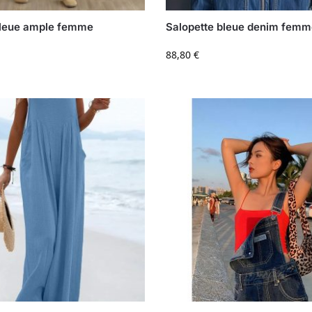
bleue ample femme
Salopette bleue denim fem
88,80
€