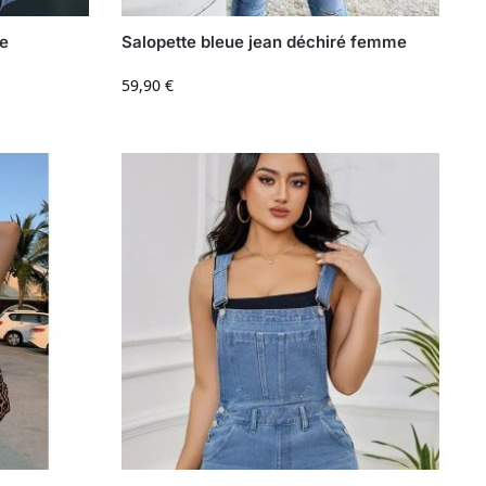
me
Salopette bleue jean déchiré femme
59,90
€