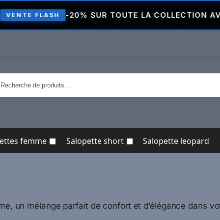
-20% SUR TOUTE LA COLLECTION AVEC LE CODE
SH
pettes femme
Salopette short
Salopette leopard
me, un mélange parfait de confort et d’élégance dans vot