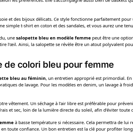
cté selon les préférences. Elle s’accompagne aussi bien de baskets
soie et des bijoux délicats. Ce style fonctionne parfaitement pour
 simple t-shirt en coton et des sandales, et vous aurez une tenue 
ndu, une
salopette bleu en modèle femme
peut être une option
re l’œil. Ainsi, la salopette se révèle être un atout polyvalent pou
te de colori bleu pour femme
ette bleu au féminin
, un entretien approprié est primordial. En g
 pratiques de lavage. Pour les modèles en denim, un lavage à fro
otre vêtement. Un séchage à l’air libre est préférable pour préveni
ais et sec, loin de la lumière directe du soleil, afin d’éviter toute 
 femme
à basse température si nécessaire. Cela permettra de lui r
en toute confiance. Un bon entretien est la clé pour profiter long