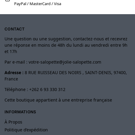
PayPal / MasterCard / Visa
CONTACT
Une question ou une suggestion, contactez-nous et recevrez
une réponse en moins de 48h du lundi au vendredi entre 9h
et 17h
Par e-mail :
votre-salopette@jolie-salopette.com
Adresse :
8 RUE RUISSEAU DES NOIRS , SAINT-DENIS, 97400,
France
Téléphone : +262 6 93 330 312
Cette boutique appartient à une entreprise française
INFORMATIONS
À Propos
Politique d’expédition