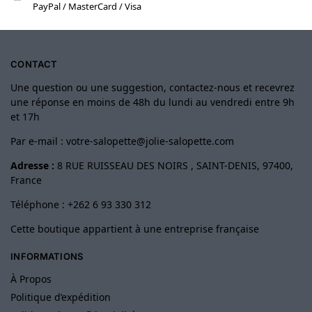
PayPal / MasterCard / Visa
CONTACT
Une question ou une suggestion, contactez-nous et recevrez
une réponse en moins de 48h du lundi au vendredi entre 9h
et 17h
Par e-mail :
votre-salopette@jolie-salopette.com
Adresse :
8 RUE RUISSEAU DES NOIRS , SAINT-DENIS, 97400,
France
Téléphone : +262 6 93 330 312
Cette boutique appartient à une entreprise française
INFORMATIONS
À Propos
Politique d’expédition