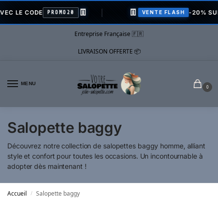
👖
👖
LE CODE
-20% SUR TOU
PROMO20
VENTE FLASH
Entreprise Française 🇫🇷
LIVRAISON OFFERTE 📦
MENU
0
Salopette baggy
Découvrez notre collection de salopettes baggy homme, alliant
style et confort pour toutes les occasions. Un incontournable à
adopter dès maintenant !
Accueil
Salopette baggy
/