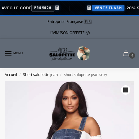
👖
👖
C LE CODE
-20% SUR 
PROMO20
VENTE FLASH
Entreprise Française 🇫🇷
LIVRAISON OFFERTE 📦
MENU
0
Accueil
Short salopette jean
short salopette jean sexy
/
/