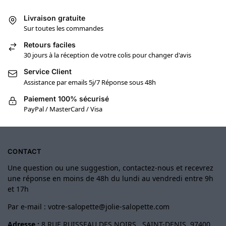
Livraison gratuite
Sur toutes les commandes
Retours faciles
30 jours à la réception de votre colis pour changer d'avis
Service Client
Assistance par emails 5j/7 Réponse sous 48h
Paiement 100% sécurisé
PayPal / MasterCard / Visa
CONTACT
Une question ou une suggestion, contactez-nous et recevrez
une réponse en moins de 48h du lundi au vendredi entre 9h
et 17h
Par e-mail :
votre-salopette@jolie-salopette.com
Adresse :
8 RUE RUISSEAU DES NOIRS , SAINT-DENIS, 97400,