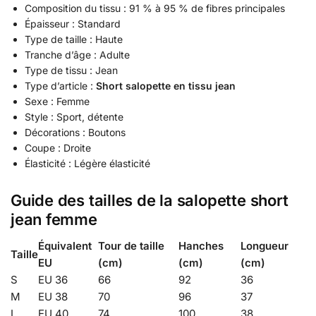
Composition du tissu : 91 % à 95 % de fibres principales
Épaisseur : Standard
Type de taille : Haute
Tranche d’âge : Adulte
Type de tissu : Jean
Type d’article :
Short salopette en tissu jean
Sexe : Femme
Style : Sport, détente
Décorations : Boutons
Coupe : Droite
Élasticité : Légère élasticité
Guide des tailles de la salopette short
jean femme
Équivalent
Tour de taille
Hanches
Longueur
Taille
EU
(cm)
(cm)
(cm)
S
EU 36
66
92
36
M
EU 38
70
96
37
L
EU 40
74
100
38