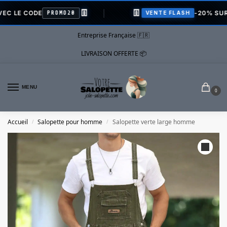
👖
👖
 CODE
-20% SUR TOUT
PROMO20
VENTE FLASH
Entreprise Française 🇫🇷
LIVRAISON OFFERTE 📦
MENU
0
Accueil
Salopette pour homme
Salopette verte large homme
/
/