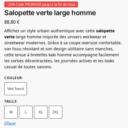
-20% Code PROMO20 jusqu'a la fin du mois
Salopette verte large homme
88,80
€
Affichez un style urbain authentique avec cette
salopette
verte
large homme inspirée des univers workwear et
streetwear modernes. Grâce à sa coupe oversize confortable,
son tissu résistant et son design utilitaire sans manches,
cette tenue à bretelles kaki homme accompagne facilement
les sorties décontractées, les journées actives et les looks
casual de toutes saisons.
COULEUR
:
Vert foncé
TAILLE
:
M
L
XL
2XL
Effacer