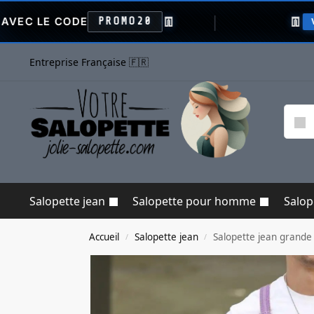
👖
👖
DE
PROMO20
VENTE FLASH
Entreprise Française 🇫🇷
Salopette jean
Salopette pour homme
Salo
Accueil
Salopette jean
Salopette jean grande t
/
/