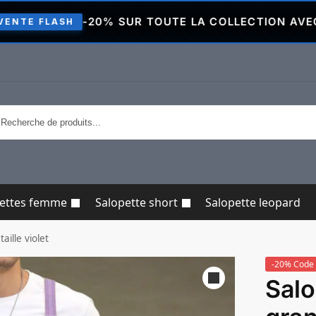
-20% SUR TOUTE LA COLLECTION AVEC LE CODE
P
pettes femme
Salopette short
Salopette leopard
aille violet
-20% Code 
Salo