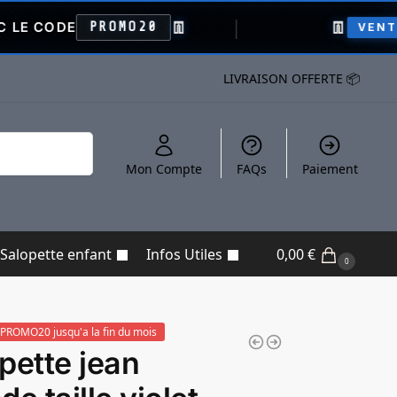
👖
👖
-20
ROMO20
VENTE FLASH
LIVRAISON OFFERTE 📦
Recherche
Mon Compte
FAQs
Paiement
Salopette enfant
Infos Utiles
0,00
€
0
PROMO20 jusqu'a la fin du mois
pette jean