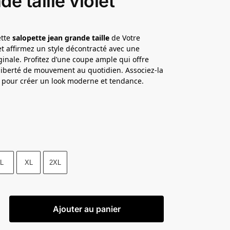
de taille violet
ette
salopette jean grande taille
de Votre
et affirmez un style décontracté avec une
ginale. Profitez d’une coupe ample qui offre
 liberté de mouvement au quotidien. Associez-la
 pour créer un look moderne et tendance.
L
XL
2XL
Ajouter au panier