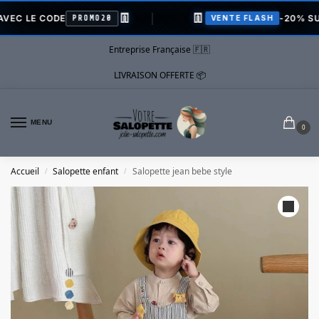
👖
👖
LE CODE
-20% SUR TOU
PROMO20
VENTE FLASH
Entreprise Française 🇫🇷
LIVRAISON OFFERTE 📦
MENU
0
Accueil
Salopette enfant
Salopette jean bebe style
/
/