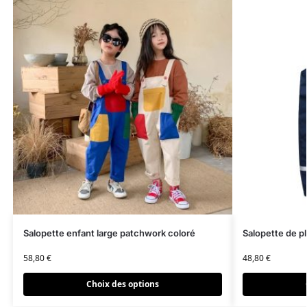
Salopette enfant large patchwork coloré
Salopette de pl
58,80
€
48,80
€
Choix des options