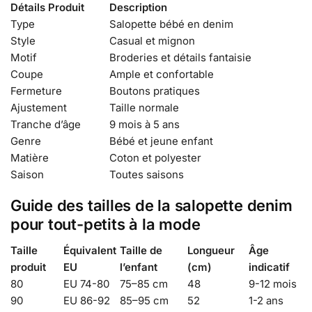
Détails Produit
Description
Type
Salopette bébé en denim
Style
Casual et mignon
Motif
Broderies et détails fantaisie
Coupe
Ample et confortable
Fermeture
Boutons pratiques
Ajustement
Taille normale
Tranche d’âge
9 mois à 5 ans
Genre
Bébé et jeune enfant
Matière
Coton et polyester
Saison
Toutes saisons
Guide des tailles de la salopette denim
pour tout-petits à la mode
Taille
Équivalent
Taille de
Longueur
Âge
produit
EU
l’enfant
(cm)
indicatif
80
EU 74-80
75–85 cm
48
9-12 mois
90
EU 86-92
85–95 cm
52
1-2 ans