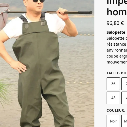
imp
homm
96,80
€
Salopette
Salopette 
résistance 
environne
coupe ergo
mouvement
TAILLE- P
36
43
COULEUR
:
Noir
M