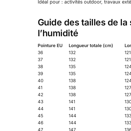
Idéal pour : activités outdoor, travaux ex
Guide des tailles de l
l’humidité
Pointure EU
Longueur totale (cm)
Lo
36
132
121
37
132
121
38
135
12
39
135
12
40
138
12
41
138
12
42
138
12
43
141
13
44
141
13
45
144
13
46
144
13
47
147
13