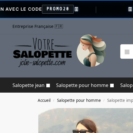
👖
👖
ODE
PROMO20
VENTE FLAS
Entreprise Française 🇫🇷
Salopette jean
Salopette pour homme
Salo
Accueil
Salopette pour homme
Salopette im
/
/