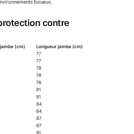
t environnements boueux.
protection contre
 jambe (cm)
Longueur jambe (cm)
77
77
78
78
78
81
81
84
84
87
87
91