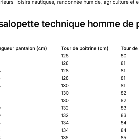
térieurs, loisirs nautiques, randonnée humide, agriculture e
a salopette technique homme de 
ngueur pantalon (cm)
Tour de poitrine (cm)
Tour de
128
80
128
81
4
128
81
4
128
81
4
130
81
7
130
82
7
130
82
0
132
83
0
132
83
3
134
84
3
134
84
6
135
85