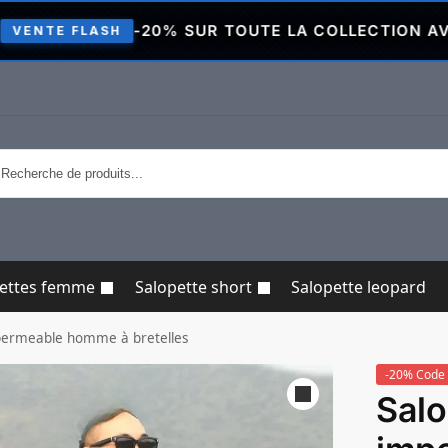
-20% SUR TOUTE LA COLLECTION AVEC LE CODE
H
pettes femme
Salopette short
Salopette leopard
permeable homme à bretelles
-20% Code 
Salo