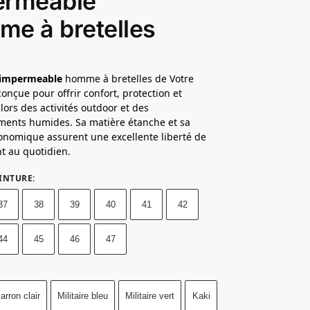
ermeable
e à bretelles
 impermeable
homme à bretelles de Votre
conçue pour offrir confort, protection et
lors des activités outdoor et des
ments humides. Sa matière étanche et sa
nomique assurent une excellente liberté de
 au quotidien.
OINTURE
:
37
38
39
40
41
42
44
45
46
47
arron clair
Militaire bleu
Militaire vert
Kaki