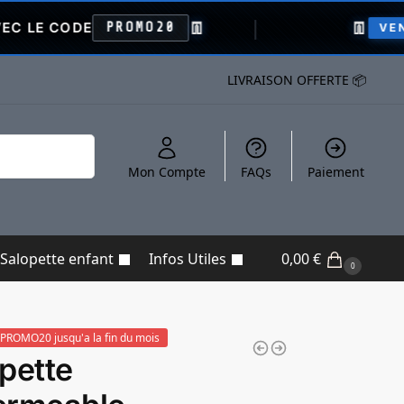
👖
👖
-
PROMO20
VENTE FLASH
LIVRAISON OFFERTE 📦
Recherche
Mon Compte
FAQs
Paiement
Salopette enfant
Infos Utiles
0,00
€
0
PROMO20 jusqu'a la fin du mois
pette