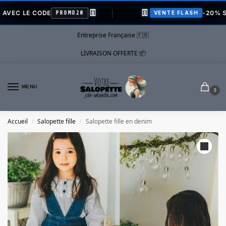
👖
👖
 LE CODE
-20% SUR T
PROMO20
VENTE FLASH
Entreprise Française 🇫🇷
LIVRAISON OFFERTE 📦
MENU
0
Accueil
Salopette fille
Salopette fille en denim
/
/