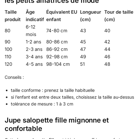
les petits amatrices de mode
Taille
Âge
Équivalent EU
Longueur
Tour de taille
produit
indicatif
enfant
(cm)
(cm)
6-12
80
74-80 cm
43
40
mois
90
1-2 ans
80-86 cm
45
42
100
2-3 ans
86-92 cm
47
44
110
3-4 ans
92-98 cm
49
46
120
4-5 ans
98-104 cm
51
48
Conseils :
taille conforme : prenez la taille habituelle
si l’enfant est entre deux tailles, choisissez la taille au-dessus
tolérance de mesure : 1 à 3 cm
Jupe salopette fille mignonne et
confortable