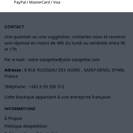
PayPal / MasterCard / Visa
CONTACT
Une question ou une suggestion, contactez-nous et recevrez
une réponse en moins de 48h du lundi au vendredi entre 9h
et 17h
Par e-mail :
votre-salopette@jolie-salopette.com
Adresse :
8 RUE RUISSEAU DES NOIRS , SAINT-DENIS, 97400,
France
Téléphone : +262 6 93 330 312
Cette boutique appartient à une entreprise française
INFORMATIONS
À Propos
Politique d’expédition