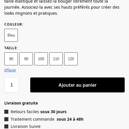
taille élastique et laissez-la bouger librement toute la
journée. Associez-la avec ses hauts préférés pour créer des
looks mignons et pratiques.
COULEUR
:
Bleu
TAILLE
:
80
90
100
110
120
Effacer
Ajouter au panier
Livraison gratuite
Retours faciles
sous 30 jours
Traitement commande
sous 24 à 48h
Livraison Suivie