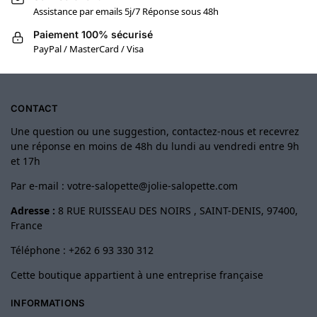
Assistance par emails 5j/7 Réponse sous 48h
Paiement 100% sécurisé
PayPal / MasterCard / Visa
CONTACT
Une question ou une suggestion, contactez-nous et recevrez
une réponse en moins de 48h du lundi au vendredi entre 9h
et 17h
Par e-mail :
votre-salopette@jolie-salopette.com
Adresse :
8 RUE RUISSEAU DES NOIRS , SAINT-DENIS, 97400,
France
Téléphone : +262 6 93 330 312
Cette boutique appartient à une entreprise française
INFORMATIONS