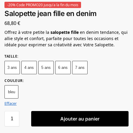
-20% Code PROMO20 jusqu'a la fin du mois
Salopette jean fille en denim
68,80
€
Offrez à votre petite la
salopette fille
en denim tendance, qui
allie style et confort, parfaite pour toutes les occasions et
idéale pour exprimer sa créativité avec Votre Salopette.
TAILLE
:
3 ans
4 ans
5 ans
6 ans
7 ans
COULEUR
:
bleu
Effacer
Ajouter au panier