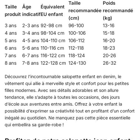
Taille
Poids
Taille
Âge
Équivalent
recommandée
recommandé
produit
indicatif
EU enfant
(cm)
(kg)
3 ans
2-3 ans
92-98 cm
96-100
13-16
4 ans
3-4 ans
98-104 cm
100-106
15-18
5 ans
4-5 ans
104-110 cm
106-112
16-20
6 ans
5-6 ans
110-116 cm
112-118
18-23
7 ans
6-7 ans
116-122 cm
118-124
20-26
8 ans
7-8 ans
122-128 cm
124-130
26-32
Découvrez l’incontournable salopette enfant en denim, le
vêtement qui allie à merveille style et confort pour les petites
filles modernes. Avec ses détails adorables et son allure
tendance, elle s’adapte à toutes les occasions, des jours
d’école aux aventures entre amis. Offrez à votre enfant la
possibilité d’exprimer sa créativité tout en profitant d’un confort
inégalé au quotidien. Ne manquez pas cette pièce essentielle
qui embellira sa garde-robe !