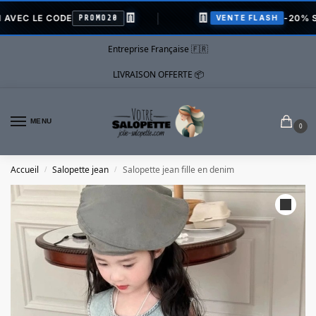
👖
👖
 LE CODE
-20% SUR T
PROMO20
VENTE FLASH
Entreprise Française 🇫🇷
LIVRAISON OFFERTE 📦
MENU
0
Accueil
Salopette jean
Salopette jean fille en denim
/
/