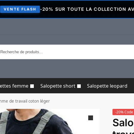
-20% SUR TOUTE LA COLLECTION AVEC LE CODE
SH
pettes femme
Salopette short
Salopette leopard
me de travail coton léger
-20% Code 
Sal