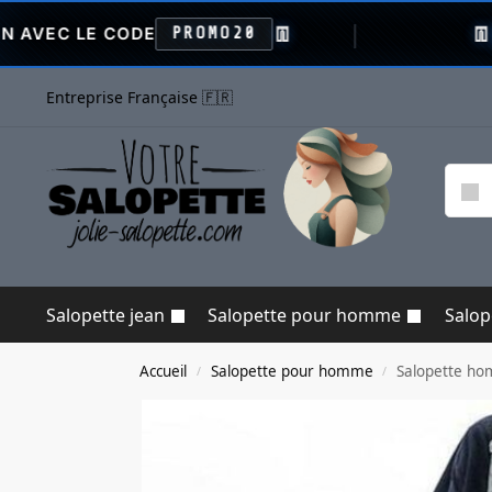
👖
👖
CODE
PROMO20
VENTE FLA
Entreprise Française 🇫🇷
Salopette jean
Salopette pour homme
Salo
Accueil
Salopette pour homme
Salopette hom
/
/