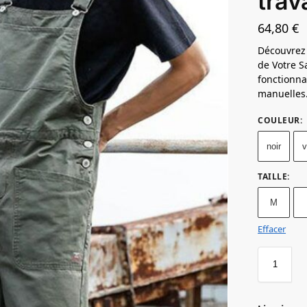
trav
64,80
€
Découvrez
de Votre Sa
fonctionnal
manuelles
COULEUR
:
noir
v
TAILLE
:
M
Effacer