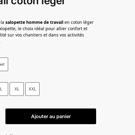
ail coton léger
 la
salopette homme de travail
en coton léger
lopette, le choix idéal pour allier confort et
ité sur vos chantiers et dans vos activités
.
ert
L
XL
XXL
Ajouter au panier