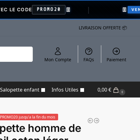
👖
👖
-
PROMO20
VENTE FLASH
LIVRAISON OFFERTE 📦
Recherche
Mon Compte
FAQs
Paiement
Salopette enfant
Infos Utiles
0,00
€
0
PROMO20 jusqu'a la fin du mois
opette homme de