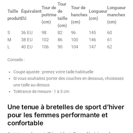
Tour
Tour de
Tour de
Longueur
Taille
Équivalent
de
Longueur
poitrine
hanches
manches
produit
EU
taille
(cm)
(cm)
(cm)
(cm)
(cm)
S
36 EU
98
82
96
145
60
M
38 EU
102
86
100
146
61
L
40 EU
106
90
104
147
62
Conseils :
Coupe ajustée : prenez votre taille habituelle
Si vous souhaitez porter des couches en dessous, choisissez
une taille au-dessus
Tolérance de mesure : 1 à 3 cm
Une tenue à bretelles de sport d’hiver
pour les femmes performante et
confortable