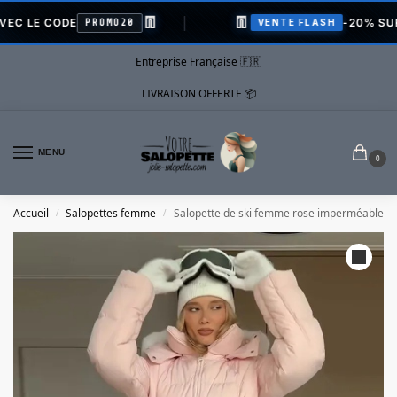
👖
👖
E CODE
-20% SUR TOU
PROMO20
VENTE FLASH
Entreprise Française 🇫🇷
LIVRAISON OFFERTE 📦
MENU
0
Accueil
Salopettes femme
Salopette de ski femme rose imperméable
/
/