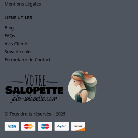
Mentions Légales
LIENS UTILES
Blog
FAQs
Avis Clients
Suivi de colis
Formulaire de Contact
© Tous droits réservés – 2025