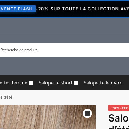
-20% SUR TOUTE LA COLLECTION AVEC LE CODE
H
pettes femme
Salopette short
Salopette leopard
le d’été
-20% Code 
Salo