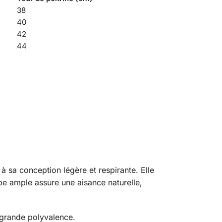
38
40
42
44
à sa conception légère et respirante. Elle
pe ample assure une aisance naturelle,
e grande polyvalence.