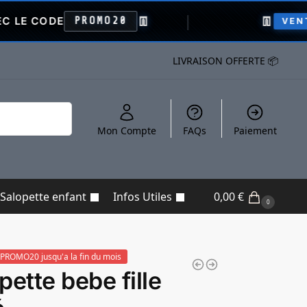
👖
👖
-
PROMO20
VENTE FLASH
LIVRAISON OFFERTE 📦
Recherche
Mon Compte
FAQs
Paiement
Salopette enfant
Infos Utiles
0,00
€
0
PROMO20 jusqu'a la fin du mois
pette bebe fille