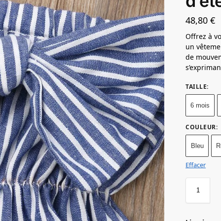
d’ét
48,80
€
Offrez à v
un vêtement
de mouveme
s’exprimant
TAILLE
:
6 mois
COULEUR
:
Bleu
R
Effacer