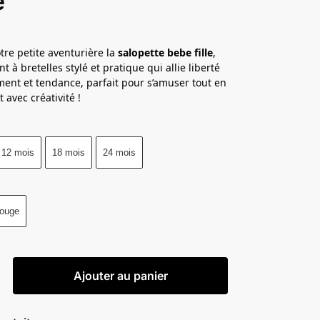
é
otre petite aventurière la
salopette bebe fille
,
 à bretelles stylé et pratique qui allie liberté
nt et tendance, parfait pour s’amuser tout en
 avec créativité !
12 mois
18 mois
24 mois
ouge
Ajouter au panier