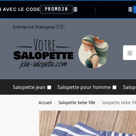
👖
👖
ODE
PROMO20
VENTE FLAS
Entreprise Française 🇫🇷
Salopette jean
Salopette pour homme
Salo
Accueil
Salopette bebe fille
Salopette bebe fil
/
/