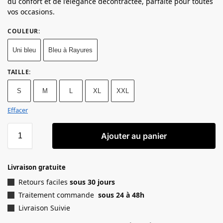
du confort et de l’élégance décontractée, parfaite pour toutes
vos occasions.
COULEUR
:
Uni bleu
Bleu à Rayures
TAILLE
:
S
M
L
XL
XXL
Effacer
Ajouter au panier
Livraison gratuite
Retours faciles
sous 30 jours
Traitement commande
sous 24 à 48h
Livraison Suivie