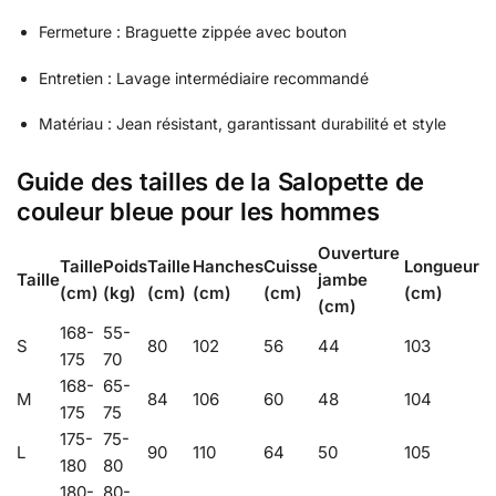
Fermeture : Braguette zippée avec bouton
Entretien : Lavage intermédiaire recommandé
Matériau : Jean résistant, garantissant durabilité et style
Guide des tailles de la Salopette de
couleur bleue pour les hommes
Ouverture
Taille
Poids
Taille
Hanches
Cuisse
Longueur
Taille
jambe
(cm)
(kg)
(cm)
(cm)
(cm)
(cm)
(cm)
168-
55-
S
80
102
56
44
103
175
70
168-
65-
M
84
106
60
48
104
175
75
175-
75-
L
90
110
64
50
105
180
80
180-
80-