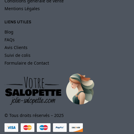
Conditions générale de vente
Mentions Légales
LIENS UTILES
Blog
FAQs
Avis Clients
Suivi de colis
Formulaire de Contact
© Tous droits réservés – 2025