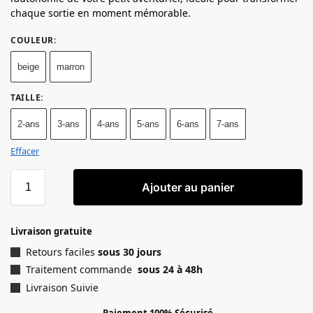
chaque sortie en moment mémorable.
COULEUR
:
beige
marron
TAILLE
:
2-ans
3-ans
4-ans
5-ans
6-ans
7-ans
Effacer
Ajouter au panier
Livraison gratuite
Retours faciles
sous 30 jours
Traitement commande
sous 24 à 48h
Livraison Suivie
Paiement 100% Sécurisé