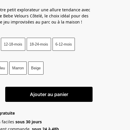
otre petit explorateur une allure tendance avec
te Bebe Velours Côtelé, le choix idéal pour des
e jeu improvisées au parc ou à la maison !
12-18-mois
18-24-mois
6-12-mois
leu
Marron
Beige
Ajouter au panier
gratuite
 faciles
sous 30 jours
ment commande
sous 24 à 48h