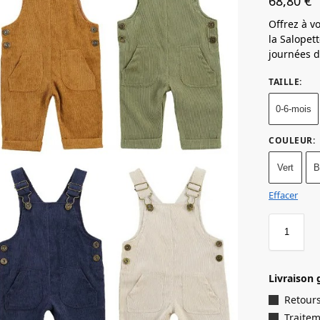
68,80
€
Offrez à v
la Salopet
journées d
TAILLE
:
0-6-mois
COULEUR
:
Vert
B
Effacer
Livraison 
Retours
Traite