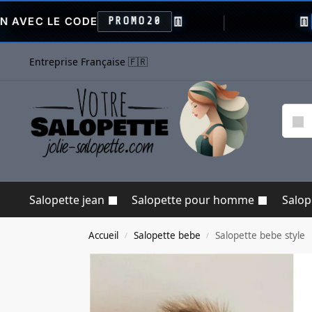
👖
👖
 CODE
PROMO20
VENTE FL
Entreprise Française 🇫🇷
Salopette jean
Salopette pour homme
Salo
Accueil
Salopette bebe
Salopette bebe style
/
/