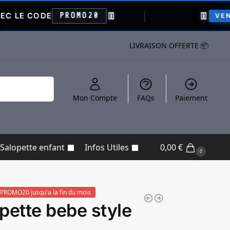
👖
👖
E
PROMO20
VENTE FLASH
LIVRAISON OFFERTE 📦
Recherche
Mon Compte
FAQs
Paiement
Salopette enfant
Infos Utiles
0,00
€
0
PROMO20 jusqu'a la fin du mois
pette bebe style