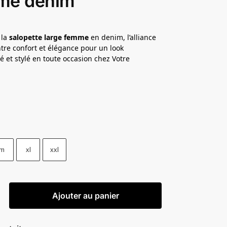
me denim
 la
salopette large femme
en denim, l’alliance
ntre confort et élégance pour un look
é et stylé en toute occasion chez Votre
m
xl
xxl
Ajouter au panier