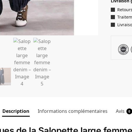
Livraison 
Retours
Traite
Livrais
Description
Informations complémentaires
Avis
0
iques de la Salopette large femm