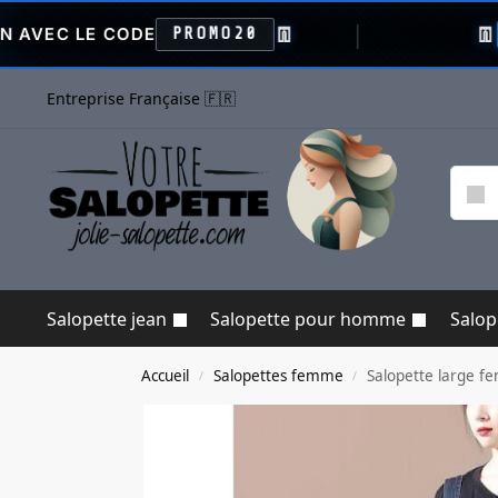
👖
👖
 CODE
PROMO20
VENTE FL
Entreprise Française 🇫🇷
Salopette jean
Salopette pour homme
Salo
Accueil
Salopettes femme
Salopette large 
/
/