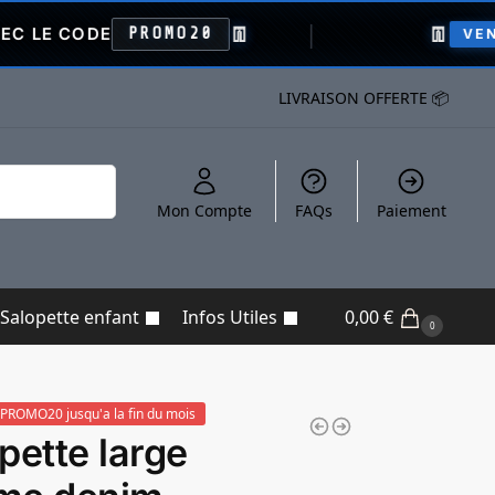
👖
👖
DE
PROMO20
VENTE FLASH
LIVRAISON OFFERTE 📦
Recherche
Mon Compte
FAQs
Paiement
Salopette enfant
Infos Utiles
0,00
€
0
PROMO20 jusqu'a la fin du mois
pette large