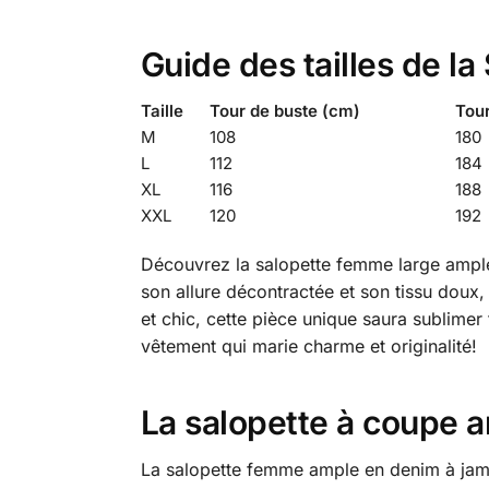
Guide des tailles de l
Taille
Tour de buste (cm)
Tou
M
108
180
L
112
184
XL
116
188
XXL
120
192
Découvrez la salopette femme large ample 
son allure décontractée et son tissu doux, 
et chic, cette pièce unique saura sublimer
vêtement qui marie charme et originalité!
La salopette à coupe 
La salopette femme ample en denim à jambes