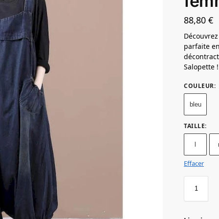
fem
88,80
€
Découvrez
parfaite e
décontract
Salopette !
COULEUR
:
bleu
TAILLE
:
l
Effacer