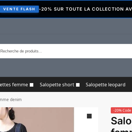
-20% SUR TOUTE LA COLLECTION AVEC LE CO
ASH
pettes femme
Salopette short
Salopette leopard
femme denim
-20% Code 
Salo