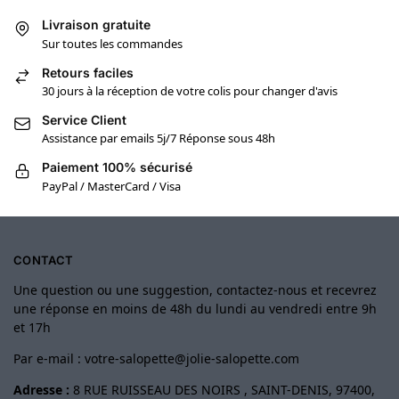
Livraison gratuite
Sur toutes les commandes
Retours faciles
30 jours à la réception de votre colis pour changer d'avis
Service Client
Assistance par emails 5j/7 Réponse sous 48h
Paiement 100% sécurisé
PayPal / MasterCard / Visa
CONTACT
Une question ou une suggestion, contactez-nous et recevrez
une réponse en moins de 48h du lundi au vendredi entre 9h
et 17h
Par e-mail :
votre-salopette@jolie-salopette.com
Adresse :
8 RUE RUISSEAU DES NOIRS , SAINT-DENIS, 97400,