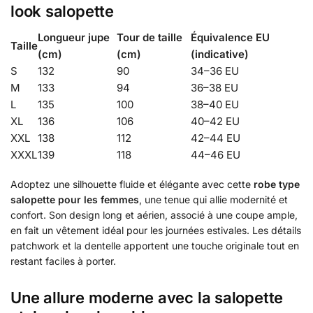
look salopette
Longueur jupe
Tour de taille
Équivalence EU
Taille
(cm)
(cm)
(indicative)
S
132
90
34–36 EU
M
133
94
36–38 EU
L
135
100
38–40 EU
XL
136
106
40–42 EU
XXL
138
112
42–44 EU
XXXL
139
118
44–46 EU
Adoptez une silhouette fluide et élégante avec cette
robe type
salopette pour les femmes
, une tenue qui allie modernité et
confort. Son design long et aérien, associé à une coupe ample,
en fait un vêtement idéal pour les journées estivales. Les détails
patchwork et la dentelle apportent une touche originale tout en
restant faciles à porter.
Une allure moderne avec la salopette