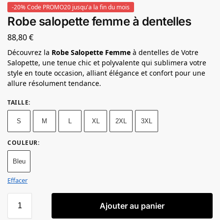
-20% Code PROMO20 jusqu'a la fin du mois
Robe salopette femme à dentelles
88,80
€
Découvrez la
Robe Salopette Femme
à dentelles de Votre
Salopette, une tenue chic et polyvalente qui sublimera votre
style en toute occasion, alliant élégance et confort pour une
allure résolument tendance.
TAILLE
:
S
M
L
XL
2XL
3XL
COULEUR
:
Bleu
Effacer
Ajouter au panier