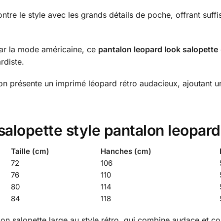
ontre le style avec les grands détails de poche, offrant suf
par la mode américaine, ce
pantalon leopard look salopette
rdiste.
on présente un imprimé léopard rétro audacieux, ajoutant 
a salopette style pantalon leopa
Taille (cm)
Hanches (cm)
72
106
76
110
80
114
84
118
lon salopette large au style rétro, qui combine audace et c