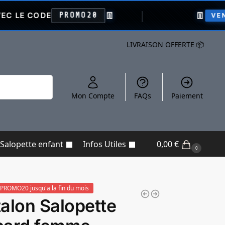
👖
👖
DE
PROMO20
VENTE FLASH
LIVRAISON OFFERTE 📦
Recherche
Mon Compte
FAQs
Paiement
Salopette enfant
Infos Utiles
0,00
€
0
PROMO20 jusqu'a la fin du mois
alon Salopette