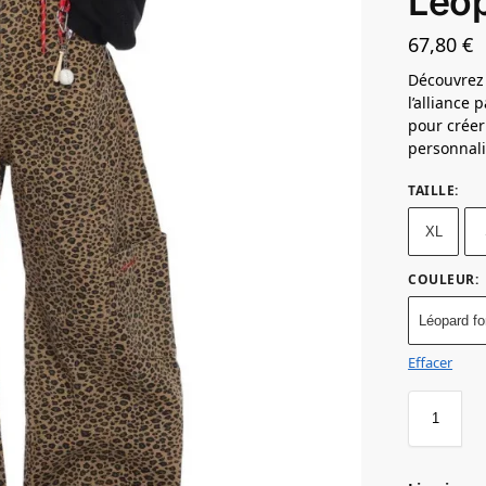
Leo
67,80
€
Découvrez
l’alliance 
pour créer
personnali
TAILLE
:
XL
COULEUR
:
Léopard f
Effacer