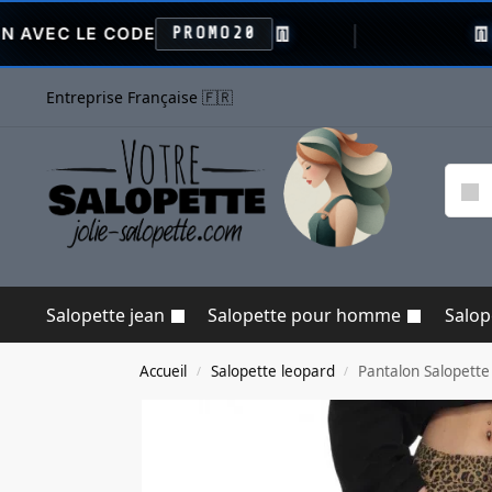
👖
👖
 CODE
PROMO20
VENTE FL
Entreprise Française 🇫🇷
Salopette jean
Salopette pour homme
Salo
Accueil
Salopette leopard
Pantalon Salopett
/
/