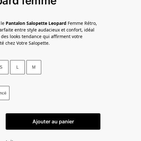
pard femme
 le
Pantalon Salopette Leopard
Femme Rétro,
parfaite entre style audacieux et confort, idéal
 des looks tendance qui affirment votre
té chez Votre Salopette.
S
L
M
oncé
Ajouter au panier