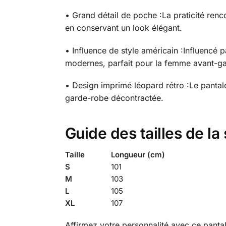
• Grand détail de poche :
La praticité renc
en conservant un look élégant.
• Influence de style américain :
Influencé 
modernes, parfait pour la femme avant-ga
• Design imprimé léopard rétro :
Le pantal
garde-robe décontractée.
Guide des tailles de l
Taille
Longueur (cm)
S
101
M
103
L
105
XL
107
Affirmez votre personnalité avec ce panta