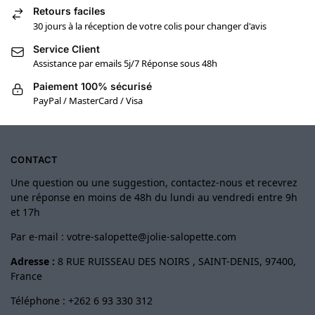
Retours faciles
30 jours à la réception de votre colis pour changer d'avis
Service Client
Assistance par emails 5j/7 Réponse sous 48h
Paiement 100% sécurisé
PayPal / MasterCard / Visa
CONTACT
Une question ou une suggestion, contactez-nous et recevrez
une réponse en moins de 48h du lundi au vendredi entre 9h
et 17h
Par e-mail :
votre-salopette@jolie-salopette.com
Adresse :
8 RUE RUISSEAU DES NOIRS , SAINT-DENIS, 97400,
France
Téléphone : +262 6 93 330 312