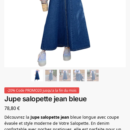
-20% Code PROMO20 jusqu'a la fin du mois
Jupe salopette jean bleue
78,80
€
Découvrez la
Jupe salopette jean
bleue longue avec coupe
évasée et style moderne de Votre Salopette. En denim
confortable avec poches pratiques, elle est parfaite pour un