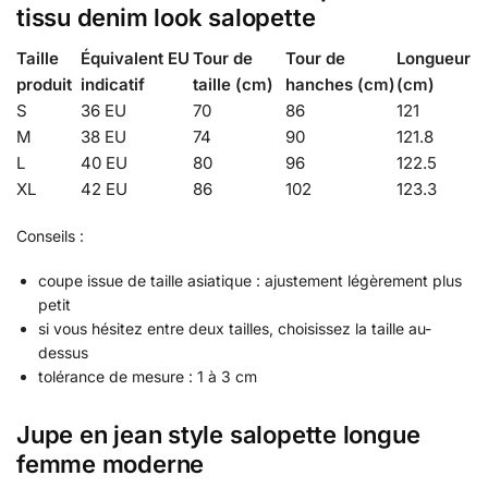
tissu denim look salopette
Taille
Équivalent EU
Tour de
Tour de
Longueur
produit
indicatif
taille (cm)
hanches (cm)
(cm)
S
36 EU
70
86
121
M
38 EU
74
90
121.8
L
40 EU
80
96
122.5
XL
42 EU
86
102
123.3
Conseils :
coupe issue de taille asiatique : ajustement légèrement plus
petit
si vous hésitez entre deux tailles, choisissez la taille au-
dessus
tolérance de mesure : 1 à 3 cm
Jupe en jean style salopette longue
femme moderne