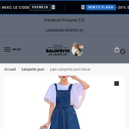
👖
👖
C LE CODE
-20% SUR 
PROMO20
VENTE FLASH
Entreprise Française 🇫🇷
LIVRAISON OFFERTE 📦
MENU
0
Accueil
Salopette jean
Jupe salopette jean bleue
/
/