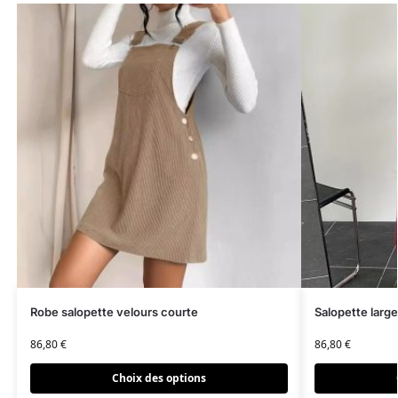
Robe salopette velours courte
Salopette larg
86,80
€
86,80
€
Choix des options