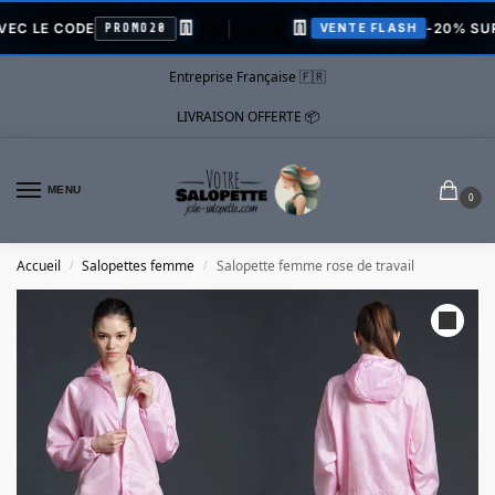
👖
👖
E CODE
-20% SUR TOUT
PROMO20
VENTE FLASH
Entreprise Française 🇫🇷
LIVRAISON OFFERTE 📦
MENU
0
Accueil
Salopettes femme
Salopette femme rose de travail
/
/