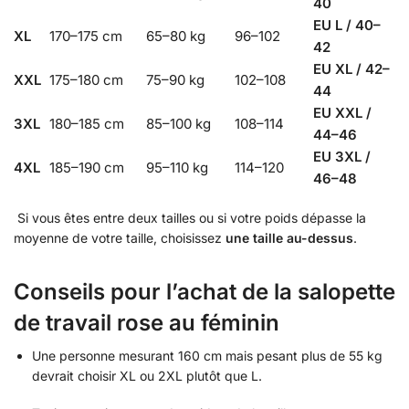
40
EU L / 40–
XL
170–175 cm
65–80 kg
96–102
42
EU XL / 42–
XXL
175–180 cm
75–90 kg
102–108
44
EU XXL /
3XL
180–185 cm
85–100 kg
108–114
44–46
EU 3XL /
4XL
185–190 cm
95–110 kg
114–120
46–48
Si vous êtes entre deux tailles ou si votre poids dépasse la
moyenne de votre taille, choisissez
une taille au-dessus
.
Conseils pour l’achat de la salopette
de travail rose au féminin
Une personne mesurant 160 cm mais pesant plus de 55 kg
devrait choisir XL ou 2XL plutôt que L.