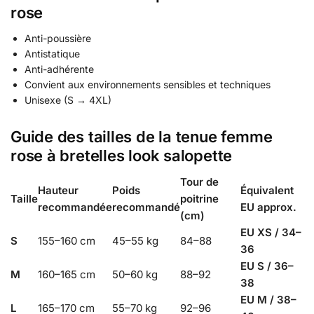
rose
Anti-poussière
Antistatique
Anti-adhérente
Convient aux environnements sensibles et techniques
Unisexe (S → 4XL)
Guide des tailles de la tenue femme
rose à bretelles look salopette
Tour de
Hauteur
Poids
Équivalent
Taille
poitrine
recommandée
recommandé
EU approx.
(cm)
EU XS / 34–
S
155–160 cm
45–55 kg
84–88
36
EU S / 36–
M
160–165 cm
50–60 kg
88–92
38
EU M / 38–
L
165–170 cm
55–70 kg
92–96