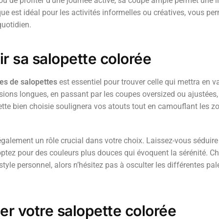
 ou de profiter d’une journée active, sa coupe ample permet une
e est idéal pour les activités informelles ou créatives, vous per
quotidien.
r sa salopette colorée
les de salopettes
est essentiel pour trouver celle qui mettra en 
ions longues, en passant par les coupes oversized ou ajustées,
ette bien choisie soulignera vos atouts tout en camouflant les z
galement un rôle crucial dans votre choix. Laissez-vous séduire 
 optez pour des couleurs plus douces qui évoquent la sérénité. C
tyle personnel, alors n’hésitez pas à osculter les différentes pal
r votre salopette colorée