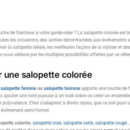
che de fraîcheur à votre garde-robe ? La salopette colorée est l
 toutes les occasions, des sorties décontractées aux événements s
r la salopette idéale, les meilleures façons de la styliser et de
sez-vous séduire par les multiples possibilités offertes par ce v
r une salopette colorée
,
salopette femme
ou
salopette homme
apporte une touche de 
ez ajouter une note joyeuse à un look sobre ou créer un ensemble
 polyvalence. Elles s’adaptent à divers styles, que ce soit pour 
 événement semi-formel.
lopette colorée
,
salopette rose
,
salopette verte
,
salopette rouge
…