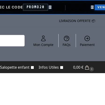
👖
👖
E
PROMO20
VENTE FLASH
LIVRAISON OFFERTE 📦
Recherche
Mon Compte
FAQs
Paiement
Salopette enfant
Infos Utiles
0,00
€
0