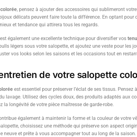
 colorée
, pensez à ajouter des accessoires qui sublimeront votr
ijoux délicats peuvent faire toute la différence. En optant pour 
eux et tendance qui attirera tous les regards.
est également une excellente technique pour diversifier vos
tenu
ulls légers sous votre salopette, et ajoutez une veste pour les j
ster vos looks selon les saisons et les occasions tout en restan
’entretien de votre salopette col
olorée
est essentiel pour préserver l’éclat de ses tissus. Pensez 
s du lavage. Utilisez des cycles doux, des produits adaptés aux c
sez la longévité de votre pièce maîtresse de garde-robe.
ntribue également à maintenir la forme et la couleur de votre v
salopette, choisissez une méthode qui préserve son aspect origin
e neuve et prête à vous accompagner tout au long de la saison.