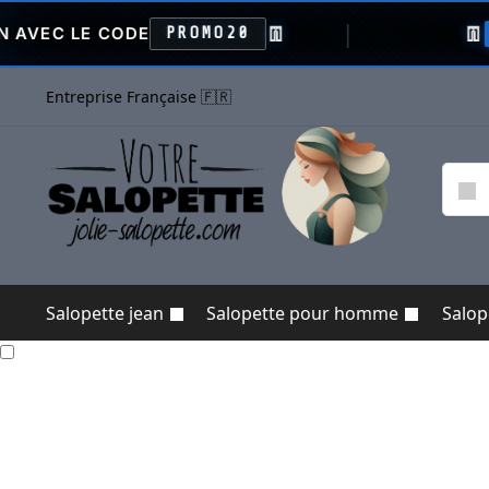
👖
👖
CODE
PROMO20
VENTE FL
Entreprise Française 🇫🇷
Salopette jean
Salopette pour homme
Salo