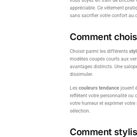
vous soyez en train de bricoler
appréciable. Ce vêtement pratiqu
sans sacrifier votre confort au 
Comment choisi
Choisir parmi les différents
sty
modèles coupés courts aux vers
avantages distincts. Une salop
dissimuler.
Les
couleurs tendance
jouent é
reflètent votre personnalité ou
votre humeur et exprimer votre s
sélection.
Comment stylise