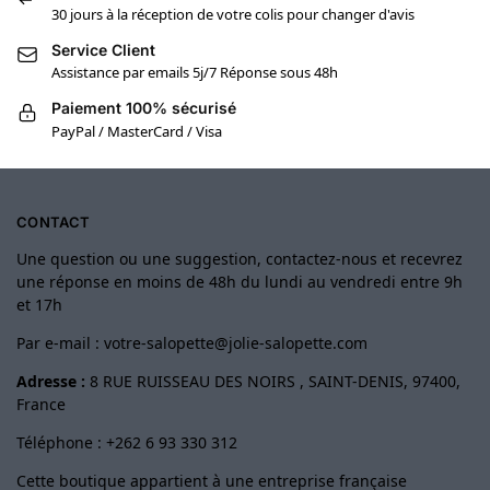
30 jours à la réception de votre colis pour changer d'avis
Service Client
Assistance par emails 5j/7 Réponse sous 48h
Paiement 100% sécurisé
PayPal / MasterCard / Visa
CONTACT
Une question ou une suggestion, contactez-nous et recevrez
une réponse en moins de 48h du lundi au vendredi entre 9h
et 17h
Par e-mail :
votre-salopette@jolie-salopette.com
Adresse :
8 RUE RUISSEAU DES NOIRS , SAINT-DENIS, 97400,
France
Téléphone : +262 6 93 330 312
Cette boutique appartient à une entreprise française