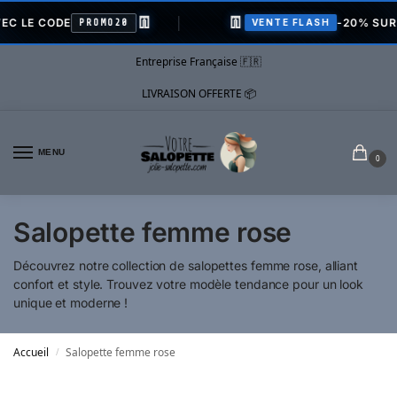
👖
👖
E CODE
-20% SUR TOU
PROMO20
VENTE FLASH
Entreprise Française 🇫🇷
LIVRAISON OFFERTE 📦
MENU
0
Salopette femme rose
Découvrez notre collection de salopettes femme rose, alliant
confort et style. Trouvez votre modèle tendance pour un look
unique et moderne !
Accueil
Salopette femme rose
/