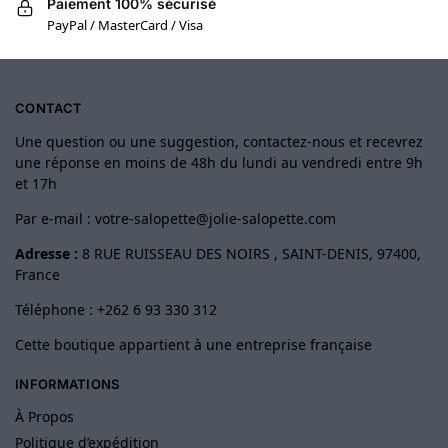
Paiement 100% sécurisé
PayPal / MasterCard / Visa
CONTACT
Une question ou une suggestion, contactez-nous et recevrez
une réponse en moins de 48h du lundi au vendredi entre 9h
et 17h
Par e-mail :
votre-salopette@jolie-salopette.com
Adresse :
8 RUE RUISSEAU DES NOIRS , SAINT-DENIS, 97400,
France
Téléphone : +262 6 93 330 312
Cette boutique appartient à une entreprise française
INFORMATIONS
À Propos
Politique d’expédition