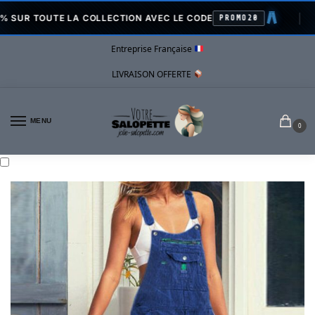
LA COLLECTION AVEC LE CODE
PROMO20
VENTE
Entreprise Française
LIVRAISON OFFERTE
MENU
0