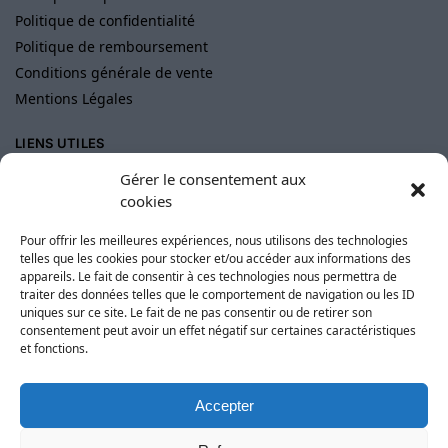
Politique de confidentialité
Politique de remboursement
Conditions générale de vente
Mentions Légales
LIENS UTILES
Blog
Gérer le consentement aux
cookies
FAQs
Avis Clients
Pour offrir les meilleures expériences, nous utilisons des technologies
Suivi de colis
telles que les cookies pour stocker et/ou accéder aux informations des
appareils. Le fait de consentir à ces technologies nous permettra de
Formulaire de Contact
traiter des données telles que le comportement de navigation ou les ID
uniques sur ce site. Le fait de ne pas consentir ou de retirer son
consentement peut avoir un effet négatif sur certaines caractéristiques
et fonctions.
Accepter